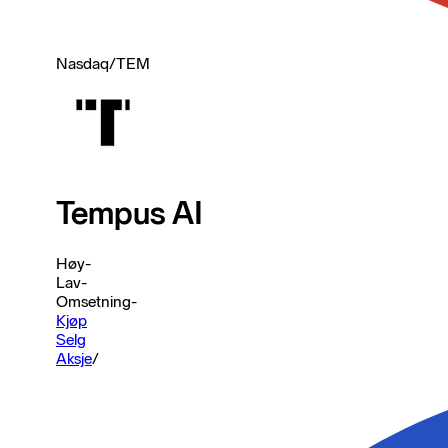
Nasdaq
/
TEM
Tempus AI
Høy
-
Lav
-
Omsetning
-
Kjøp
Selg
Aksje
/