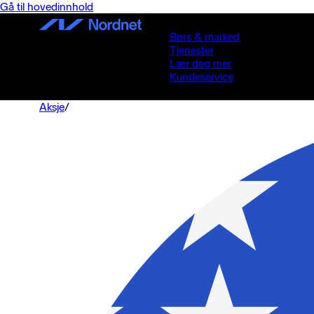
Gå til hovedinnhold
Børs & marked
Tjenester
Lær deg mer
Kundeservice
Aksje
/