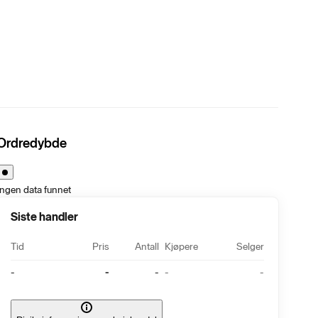
Ordredybde
Ingen data funnet
Siste handler
Tid
Pris
Antall
Kjøpere
Selger
-
-
-
-
-