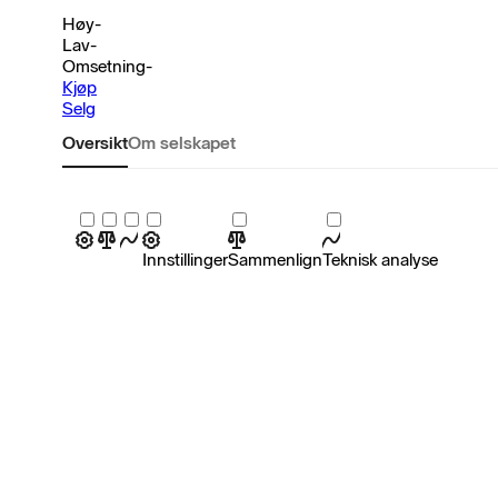
Høy
-
Lav
-
Omsetning
-
Kjøp
Selg
Oversikt
Om selskapet
Innstillinger
Sammenlign
Teknisk analyse