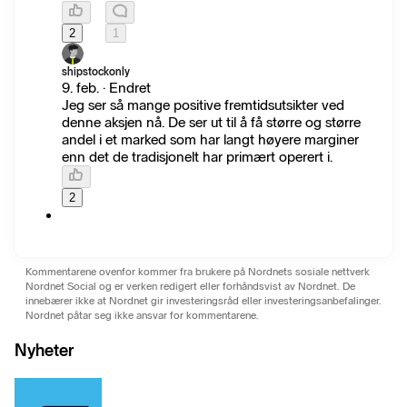
2
1
shipstockonly
9. feb. · Endret
Jeg ser så mange positive fremtidsutsikter ved
denne aksjen nå. De ser ut til å få større og større
andel i et marked som har langt høyere marginer
enn det de tradisjonelt har primært operert i.
2
Kommentarene ovenfor kommer fra brukere på Nordnets sosiale nettverk
Nordnet Social og er verken redigert eller forhåndsvist av Nordnet. De
innebærer ikke at Nordnet gir investeringsråd eller investeringsanbefalinger.
Nordnet påtar seg ikke ansvar for kommentarene.
Nyheter