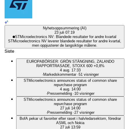
Nyhetsoppsummering (AI)
23 juli 07:19
STMicroelectronics NV: Blandede resultater for andre kvartal
STMicroelectronics NV leverer blandede resultater for andre kvartal,
men oppjusterer de langsiktige målene.
Siste
EUROPABÖRSER: GRÖN STÄNGNING, ZALANDO
RAPPORTRASADE, STOXX 600 +0,8%
4 aug. 17:33
∙
Markedskommentar
∙
51 visninger
STMicroelectronics announces status of common share
repurchase program
4 aug. 14:00
∙
Pressemelding
∙
10 visninger
STMicroelectronics announces status of common share
repurchase program
27 juli 14:00
∙
Pressemelding
∙
27 visninger
BofA pekar ut favoriter efter raset i halvledarsektorn, föredrar
ASML och Nokia
27 juli 13:59