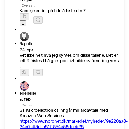
·
Oversatt
Kanskje er det på tide å laste den?
1
Raputin
24. apr.
Vet ikke helt hva jeg syntes om disse tallene. Det er
lett å fristes til å gi et positivt bilde av fremtidig vekst
!
ellienellie
9. feb.
·
Oversatt
ST Microelectronics inngår milliardavtale med
Amazon Web Services
https://www.nordnet.dk/markedet/nyheder/9e220aa8-
24e6-4f3d-b81f-854e58ddeb28