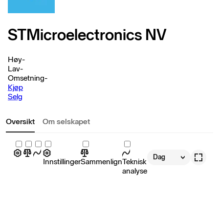
STMicroelectronics NV
Høy
-
Lav
-
Omsetning
-
Kjøp
Selg
Oversikt
Om selskapet
Dag
Innstillinger
Sammenlign
Teknisk
analyse