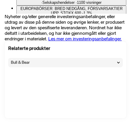
∙
Selskapshendelser
∙
1100 visninger
EUROPABÖRSER: BRED NEDGÅNG, FÖRSVARSAKTIER
UPP, STOXX 600 -1,3%
Nyheter og/eller generelle investeringsanbefalinger, eller
23 juli 17:34
utdrag av disse på denne siden og øvrige lenker, er produsert
∙
Markedskommentar
∙
89 visninger
og levert av den spesifiserte leverandøren. Nordnet har ikke
STMICROELECTRONICS: RASAR EFTER RAPPORT,
GUIDNING 3 KV SÄMRE ÄN VÄNTAT
deltatt i utarbeidelsen, og har ikke gjennomgått eller gjort
23 juli 09:55
endringer i materialet.
Les mer om investeringsanbefalinger.
∙
Selskapshendelser
∙
68 visninger
STMICROELECTRONICS: JUSTERAT RESULTAT 0:31
Relaterte produkter
USD/AKTIE 2 KV
23 juli 07:38
∙
Selskapshendelser
∙
32 visninger
Bull & Bear
ST Microelectronics ökade rörelseresultatet mindre än väntat
23 juli 07:18
∙
Selskapshendelser
∙
52 visninger
STMicroelectronics Reports Q2 2026 Financial Results
23 juli 07:00
∙
Pressemelding
∙
30 visninger
EUROPABÖRSER: BANKER OCH HALVLEDARE DROG
UPP INDEX, STOXX 600 +0,5%
21 juli 17:34
∙
Markedskommentar
∙
45 visninger
EUROPABÖRSER: BLANDADE RÖRELSER, RYANAIR
RAPPORTSJÖNK, STOXX 600 -0,2%
20 juli 17:38
∙
Markedskommentar
∙
124 visninger