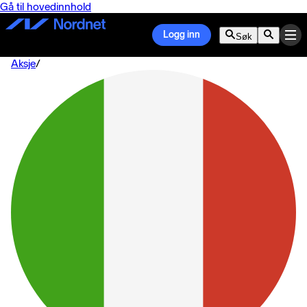
Gå til hovedinnhold
Logg inn
Søk
Aksje
/