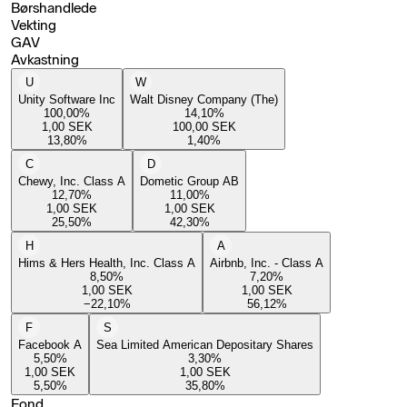
Børshandlede
Vekting
GAV
Avkastning
U
W
Unity Software Inc
Walt Disney Company (The)
100,00
%
14,10
%
1,00
SEK
100,00
SEK
13,80
%
1,40
%
C
D
Chewy, Inc. Class A
Dometic Group AB
12,70
%
11,00
%
1,00
SEK
1,00
SEK
25,50
%
42,30
%
H
A
Hims & Hers Health, Inc. Class A
Airbnb, Inc. - Class A
8,50
%
7,20
%
1,00
SEK
1,00
SEK
−22,10
%
56,12
%
F
S
Facebook A
Sea Limited American Depositary Shares
5,50
%
3,30
%
1,00
SEK
1,00
SEK
5,50
%
35,80
%
Fond