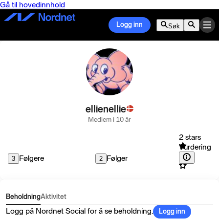
Gå til hovedinnhold
Logg inn
Søk
ellienellie
Medlem i 10 år
2 stars
Vurdering
Følgere
Følger
3
2
Beholdning
Aktivitet
Logg på Nordnet Social for å se beholdning.
Logg inn