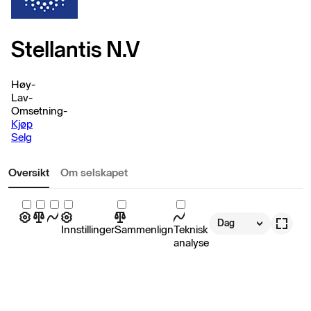
Stellantis N.V
Høy
-
Lav
-
Omsetning
-
Kjøp
Selg
Oversikt
Om selskapet
Dag
Innstillinger
Sammenlign
Teknisk
analyse