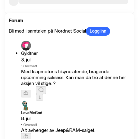
Forum
Bli med i samtalen på Nordnet Social
Logg inn
Gyldtner
3. juli
·
Oversatt
Med leapmotor s tilsynelatende, bragende
upcomming suksess. Kan man da tro at denne her
aksjen vil stige. ?
1
LoveMeGod
8. juli
·
Oversatt
Alt avhenger av Jeep&RAM-salget.