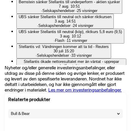
Bernstein sänker Stellantis till underperform - aktien sjunker
7 aug. 10:51
∙
Selskapshendelser
∙
25 visninger
UBS sänker Stellantis till neutral och sänker riktkursen
3 aug. 14:51
∙
Selskapshendelser
∙
24 visninger
UBS sänker Stellantis till neutral (köp), riktkurs 5,8 euro (9,5)
3 aug. 10:12
∙
Flash
∙
11 visninger
Stellantis vd: Vändningen kommer att ta tid - Reuters
30 juli 15:20
∙
Selskapshendelser
∙
33 visninger
Stellantis ökade nettoresultatet mer än väntat - upprepar
helårsutsikter
Nyheter og/eller generelle investeringsanbefalinger, eller
30 juli 08:18
utdrag av disse på denne siden og øvrige lenker, er produsert
∙
Selskapshendelser
∙
59 visninger
og levert av den spesifiserte leverandøren. Nordnet har ikke
Stellantis säljer bildelningstjänsen Free2move till Mutares
deltatt i utarbeidelsen, og har ikke gjennomgått eller gjort
28 juli 08:09
endringer i materialet.
Les mer om investeringsanbefalinger.
∙
Selskapshendelser
∙
37 visninger
Piper Sandler höjer Rivian och Mobileye – sänker Stellantis
Relaterte produkter
27 juli 13:44
∙
Selskapshendelser
∙
85 visninger
Stellantis stärker ledningen i Asien och globalt
Bull & Bear
23 juli 16:17
∙
Selskapshendelser
∙
23 visninger
Mobileye-teknik ska införas i Stellantis-bilar från 2027
21 juli 15:16