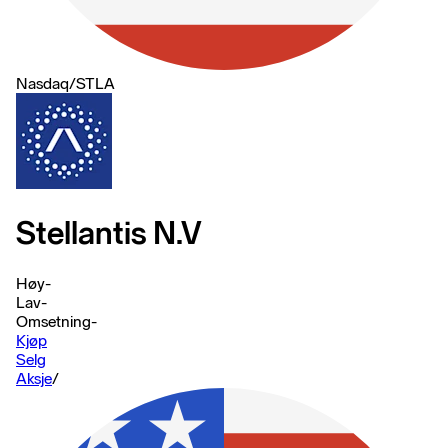
Nasdaq
/
STLA
Stellantis N.V
Høy
-
Lav
-
Omsetning
-
Kjøp
Selg
Aksje
/