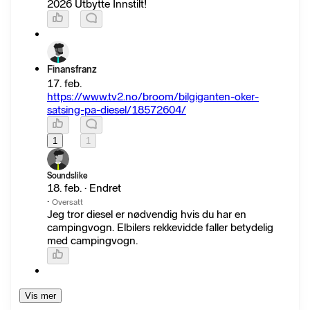
2026 Utbytte Innstilt!
Finansfranz
17. feb.
https://www.tv2.no/broom/bilgiganten-oker-
satsing-pa-diesel/18572604/
1
1
Soundslike
18. feb. · Endret
·
Oversatt
Jeg tror diesel er nødvendig hvis du har en
campingvogn. Elbilers rekkevidde faller betydelig
med campingvogn.
Vis mer