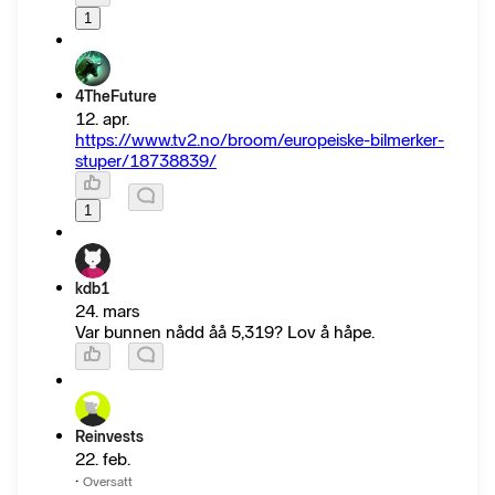
1
4TheFuture
12. apr.
https://www.tv2.no/broom/europeiske-bilmerker-
stuper/18738839/
1
kdb1
24. mars
Var bunnen nådd åå 5,319? Lov å håpe.
Reinvests
22. feb.
·
Oversatt