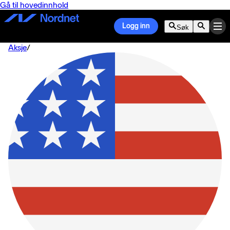
Gå til hovedinnhold
Logg inn
Søk
Aksje
/