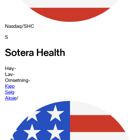
Nasdaq
/
SHC
S
Sotera Health
Høy
-
Lav
-
Omsetning
-
Kjøp
Selg
Aksje
/