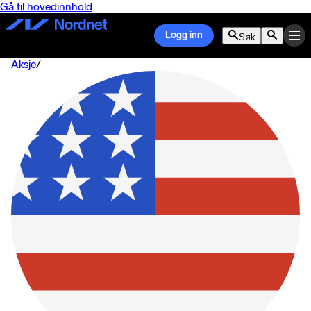
Gå til hovedinnhold
Logg inn
Søk
Aksje
/