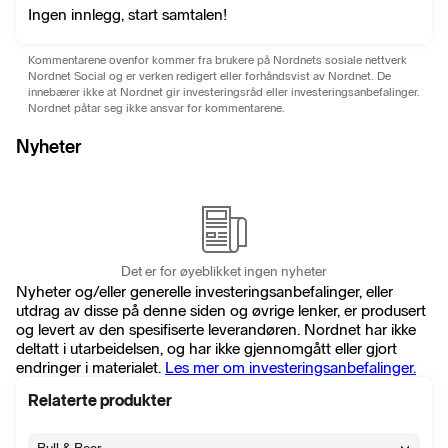
Ingen innlegg, start samtalen!
Kommentarene ovenfor kommer fra brukere på Nordnets sosiale nettverk
Nordnet Social og er verken redigert eller forhåndsvist av Nordnet. De
innebærer ikke at Nordnet gir investeringsråd eller investeringsanbefalinger.
Nordnet påtar seg ikke ansvar for kommentarene.
Nyheter
Det er for øyeblikket ingen nyheter
Nyheter og/eller generelle investeringsanbefalinger, eller
utdrag av disse på denne siden og øvrige lenker, er produsert
og levert av den spesifiserte leverandøren. Nordnet har ikke
deltatt i utarbeidelsen, og har ikke gjennomgått eller gjort
endringer i materialet.
Les mer om investeringsanbefalinger.
Relaterte produkter