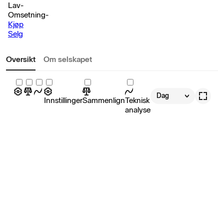
Lav
-
Omsetning
-
Kjøp
Selg
Oversikt
Om selskapet
Dag
Innstillinger
Sammenlign
Teknisk
analyse