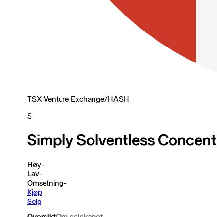
TSX Venture Exchange
/
HASH
S
Simply Solventless Concentr
Høy
-
Lav
-
Omsetning
-
Kjøp
Selg
Oversikt
Om selskapet