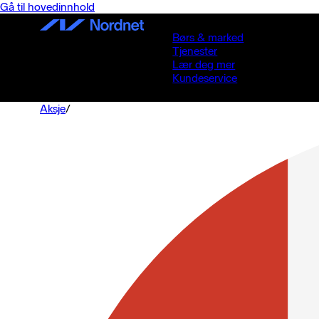
Gå til hovedinnhold
Børs & marked
Tjenester
Lær deg mer
Kundeservice
Aksje
/