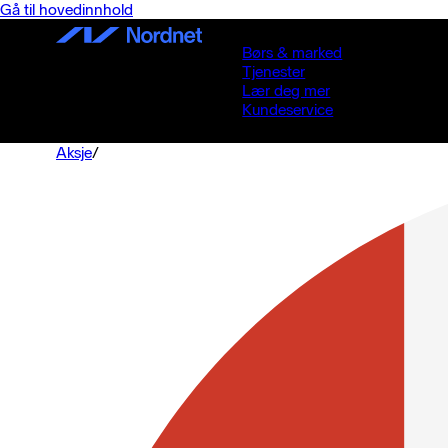
Gå til hovedinnhold
Børs & marked
Tjenester
Lær deg mer
Kundeservice
Aksje
/