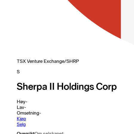
TSX Venture Exchange
/
SHRP
S
Sherpa II Holdings Corp
Høy
-
Lav
-
Omsetning
-
Kjøp
Selg
Oversikt
Om selskapet