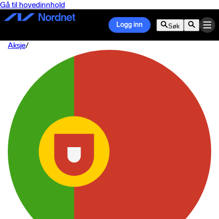
Gå til hovedinnhold
Logg inn
Søk
Aksje
/