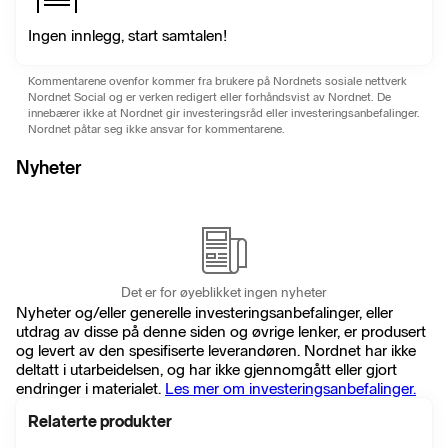
Ingen innlegg, start samtalen!
Kommentarene ovenfor kommer fra brukere på Nordnets sosiale nettverk
Nordnet Social og er verken redigert eller forhåndsvist av Nordnet. De
innebærer ikke at Nordnet gir investeringsråd eller investeringsanbefalinger.
Nordnet påtar seg ikke ansvar for kommentarene.
Nyheter
Det er for øyeblikket ingen nyheter
Nyheter og/eller generelle investeringsanbefalinger, eller
utdrag av disse på denne siden og øvrige lenker, er produsert
og levert av den spesifiserte leverandøren. Nordnet har ikke
deltatt i utarbeidelsen, og har ikke gjennomgått eller gjort
endringer i materialet.
Les mer om investeringsanbefalinger.
Relaterte produkter