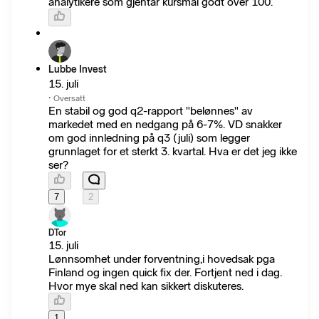
analytikere som gjentar kursmål godt over 100.
Lubbe Invest
15. juli
·
Oversatt
En stabil og god q2-rapport "belønnes" av
markedet med en nedgang på 6-7%. VD snakker
om god innledning på q3 (juli) som legger
grunnlaget for et sterkt 3. kvartal. Hva er det jeg ikke
ser?
7
2
DTor
15. juli
Lønnsomhet under forventning,i hovedsak pga
Finland og ingen quick fix der. Fortjent ned i dag.
Hvor mye skal ned kan sikkert diskuteres.
1