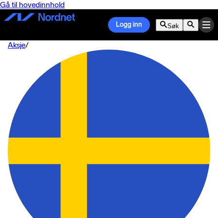
Gå til hovedinnhold
Logg inn
Søk
Aksje
/