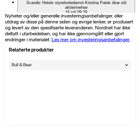
Scandic Hotels styrelseledamot Kristina Patek ökar sitt
aktieinnehav
16 juli 09:29
Nyheter og/eller generelle investeringsanbefalinger, eller
∙
Selskapshendelser
∙
103 visninger
utdrag av disse på denne siden og øvrige lenker, er produsert
DNB Carnegie sänker riktkursen för Scandic Hotels till 108
og levert av den spesifiserte leverandøren. Nordnet har ikke
kronor (110), upprepar köp
16 juli 06:26
deltatt i utarbeidelsen, og har ikke gjennomgått eller gjort
∙
Flash
∙
35 visninger
endringer i materialet.
Les mer om investeringsanbefalinger.
Morgan Stanley sänker riktkursen för Scandic Hotels till 74
kronor (80), upprepar undervikt - BN
Relaterte produkter
16 juli 06:21
∙
Flash
∙
27 visninger
Bull & Bear
BÖRSEN: VÄNDE TILL RÖTT, BANKJÄTTAR ÅT OLIKA
HÅLL, OMXS30 -0,4%
15 juli 17:37
∙
Markedskommentar
∙
325 visninger
BÖRSEN: NÅGOT MUNTRARE LUNCHBÖRS, ADDNODE
RASAR, OMXS30 -0,1% (OMS)
15 juli 12:11
∙
Markedskommentar
∙
369 visninger
BÖRSEN: NÅGOT MUNTRARE LUNCHBÖRS, ADDNODE
RASAR, OMXS30 -0,1
15 juli 12:09
∙
Markedskommentar
∙
82 visninger
BÖRSEN: RAPPORTSÄSONG KANTAD AV GEOPOLITISK
ORO, OMXS30 -0,4%
15 juli 10:06