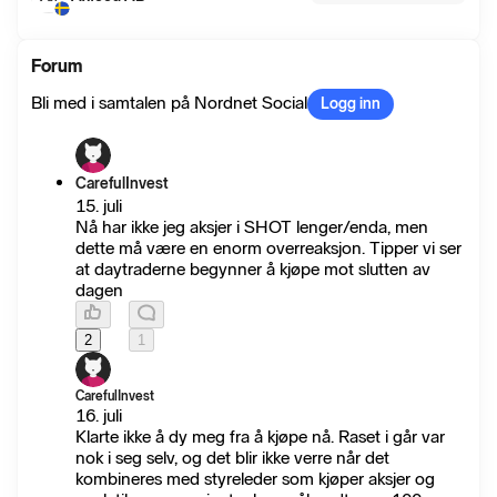
Forum
Bli med i samtalen på Nordnet Social
Logg inn
CarefulInvest
15. juli
Nå har ikke jeg aksjer i SHOT lenger/enda, men
dette må være en enorm overreaksjon. Tipper vi ser
at daytraderne begynner å kjøpe mot slutten av
dagen
2
1
CarefulInvest
16. juli
Klarte ikke å dy meg fra å kjøpe nå. Raset i går var
nok i seg selv, og det blir ikke verre når det
kombineres med styreleder som kjøper aksjer og