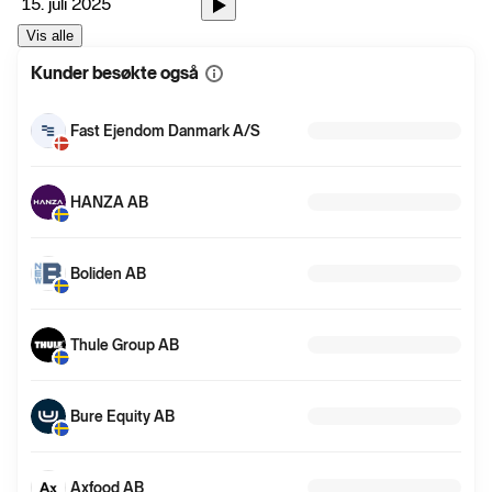
15. juli 2025
Vis alle
Kunder besøkte også
Vis
mer
informasjon
Fast Ejendom Danmark A/S
HANZA AB
Boliden AB
Thule Group AB
Bure Equity AB
Axfood AB