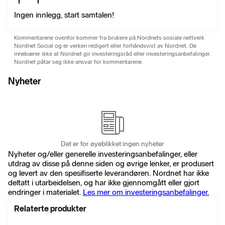
Ingen innlegg, start samtalen!
Kommentarene ovenfor kommer fra brukere på Nordnets sosiale nettverk
Nordnet Social og er verken redigert eller forhåndsvist av Nordnet. De
innebærer ikke at Nordnet gir investeringsråd eller investeringsanbefalinger.
Nordnet påtar seg ikke ansvar for kommentarene.
Nyheter
Det er for øyeblikket ingen nyheter
Nyheter og/eller generelle investeringsanbefalinger, eller
utdrag av disse på denne siden og øvrige lenker, er produsert
og levert av den spesifiserte leverandøren. Nordnet har ikke
deltatt i utarbeidelsen, og har ikke gjennomgått eller gjort
endringer i materialet.
Les mer om investeringsanbefalinger.
Relaterte produkter