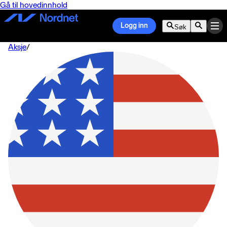
Gå til hovedinnhold
Logg inn
Søk
Aksje
/