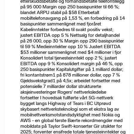
etterskuddsbetalte og forhåndsbetalte telefontillegg
på 95 000 Margin opp 250 basispunkter til 66 %;
blandet ARPU stabil på $58 Etterbetalt
mobiltelefonavgang på 1,53 %, en forbedring på 14
basispunkter sammenlignet med fjoråret
Kabelinntekter forbedres til svakt positiv vekst;
justert EBITDA opp 5 % Nettsalg for detaljhandel
på 26 000, opp 30 % Margin opp 290 basispunkter
til 59 % Medieinntekter opp 10 % Justert EBITDA
$53 millioner sammenlignet med $4 millioner i fjor
Konsolidert total tjenesteinntekt opp 2 %; justert
EBITDA opp 9 % Konsolidert margin på 46 %, opp
250 basispunkter Kapitalutgifter på 1 milliard dollar;
fri kontantstrøm1 på 878 millioner dollar, opp 7 %
Gjeldsvekstgrad1 på 4,5x; arbeidet fortsetter med
potensielle 7 milliarder dollar strukturerte
aksjeinvesteringer Rogers' nettverksledelse
fortsetter I hovedsak fullførte vårt 5G-nettverk
bygget langs Highway of Tears i BC Utprøvd
skybasert nettverksteknologi som et ekstra lag av
mobilnettverksmotstandsdyktighet med Nokia og
AWS - en global første Bærte rekordmengder med
mobildata på Taylor Swift-konserter Gir utsikter for
2025; forventer ensifrede totale tjenesteinntekter og