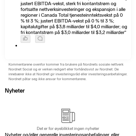
justert EBITDA-vekst, sterk fri kontantstrøm og
fortsatte nettverksinvesteringer og ekspansjon i alle
regioner i Canada Total tjenesteinntektsvekst på 0
% til 3 %; justert EBITDA-vekst på 0 % til 3 %;
kapitalutgifter på $3,8 milliarder til $4,0 milliarder; og
fri kontantstrøm på $3,0 milliarder til $3,2 milliarder"
Kommentarene ovenfor kommer fra brukere på Nordnets sosiale nettverk
Nordnet Social og er verken redigert eller forhåndsvist av Nordnet. De
innebærer ikke at Nordnet gir investeringsråd eller investeringsanbefalinger.
Nordnet påtar seg ikke ansvar for kommentarene.
Nyheter
Det er for øyeblikket ingen nyheter
Nyheter og/eller generelle investeringsanbefalinger, eller