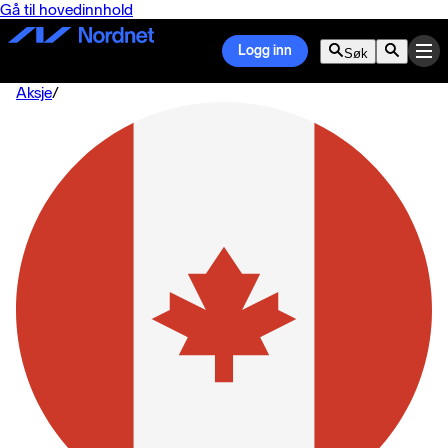
Gå til hovedinnhold
Logg inn
Søk
Aksje
/