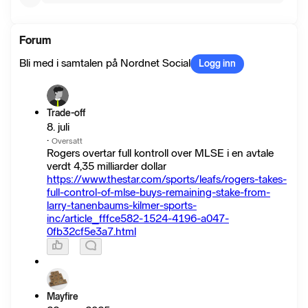
Forum
Bli med i samtalen på Nordnet Social
Logg inn
Trade-off
8. juli
·
Oversatt
Rogers overtar full kontroll over MLSE i en avtale
verdt 4,35 milliarder dollar
https://www.thestar.com/sports/leafs/rogers-takes-
full-control-of-mlse-buys-remaining-stake-from-
larry-tanenbaums-kilmer-sports-
inc/article_fffce582-1524-4196-a047-
0fb32cf5e3a7.html
Mayfire