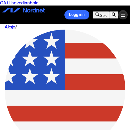
Gå til hovedinnhold
Logg inn
Søk
Aksje
/