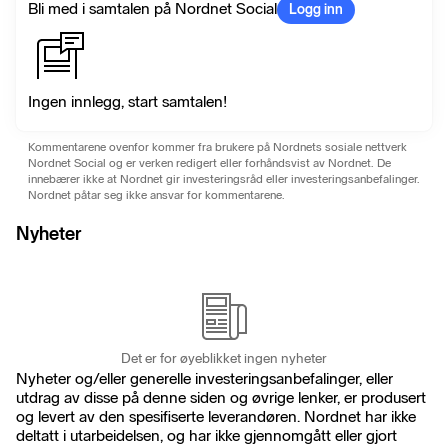
Bli med i samtalen på Nordnet Social
Logg inn
Ingen innlegg, start samtalen!
Kommentarene ovenfor kommer fra brukere på Nordnets sosiale nettverk
Nordnet Social og er verken redigert eller forhåndsvist av Nordnet. De
innebærer ikke at Nordnet gir investeringsråd eller investeringsanbefalinger.
Nordnet påtar seg ikke ansvar for kommentarene.
Nyheter
Det er for øyeblikket ingen nyheter
Nyheter og/eller generelle investeringsanbefalinger, eller
utdrag av disse på denne siden og øvrige lenker, er produsert
og levert av den spesifiserte leverandøren. Nordnet har ikke
deltatt i utarbeidelsen, og har ikke gjennomgått eller gjort