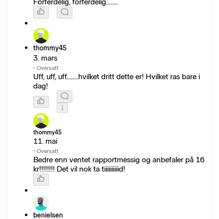
Forferdelig, forferdelig........
thommy45
3. mars
·
Oversatt
Uff, uff, uff........hvilket dritt dette er! Hvilket ras bare i
dag!
1
thommy45
11. mai
·
Oversatt
Bedre enn ventet rapportmessig og anbefaler på 16
kr!!!!!!!! Det vil nok ta tiiiiiiiiiid!
benielsen