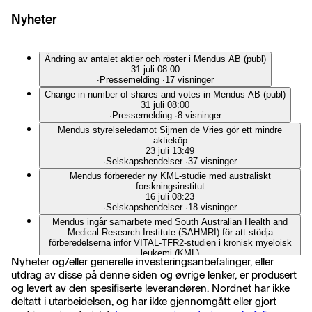
Nyheter
Ändring av antalet aktier och röster i Mendus AB (publ)
31 juli 08:00
∙
Pressemelding
∙
17 visninger
Change in number of shares and votes in Mendus AB (publ)
31 juli 08:00
∙
Pressemelding
∙
8 visninger
Mendus styrelseledamot Sijmen de Vries gör ett mindre
aktieköp
23 juli 13:49
∙
Selskapshendelser
∙
37 visninger
Mendus förbereder ny KML-studie med australiskt
forskningsinstitut
16 juli 08:23
∙
Selskapshendelser
∙
18 visninger
Mendus ingår samarbete med South Australian Health and
Medical Research Institute (SAHMRI) för att stödja
förberedelserna inför VITAL-TFR2-studien i kronisk myeloisk
leukemi (KML)
Nyheter og/eller generelle investeringsanbefalinger, eller
16 juli 08:00
utdrag av disse på denne siden og øvrige lenker, er produsert
∙
Pressemelding
∙
10 visninger
og levert av den spesifiserte leverandøren. Nordnet har ikke
Mendus announces collaboration with the South Australian
Health and Medical Research Institute (SAHMRI) to support
deltatt i utarbeidelsen, og har ikke gjennomgått eller gjort
preparation of the VITAL-TFR2 trial in chronic myeloid