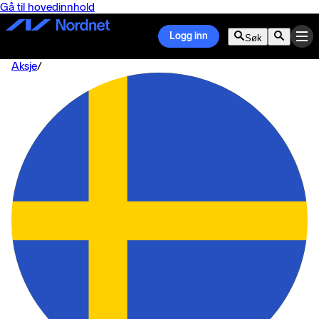
Gå til hovedinnhold
Logg inn
Søk
Aksje
/