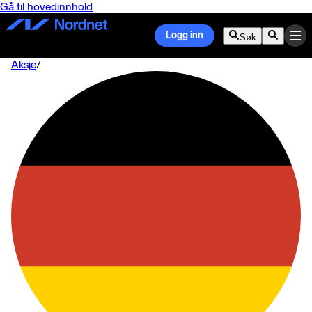
Gå til hovedinnhold
Logg inn
Søk
Aksje
/