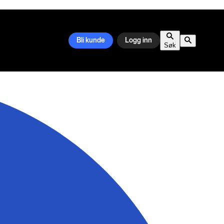
Bli kunde
Logg inn
Søk