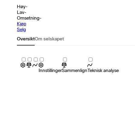
Høy
-
Lav
-
Omsetning
-
Kjøp
Selg
Oversikt
Om selskapet
Innstillinger
Sammenlign
Teknisk analyse