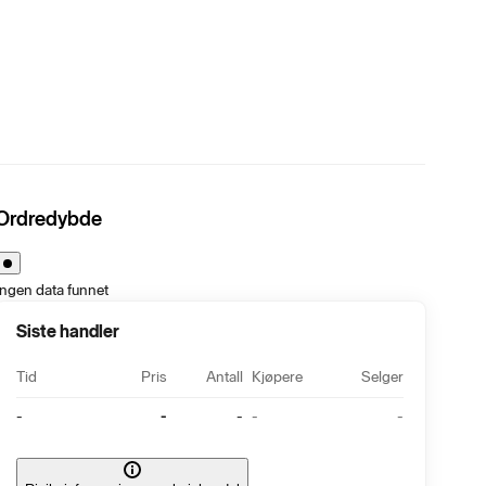
Ordredybde
Ingen data funnet
Siste handler
Tid
Pris
Antall
Kjøpere
Selger
-
-
-
-
-