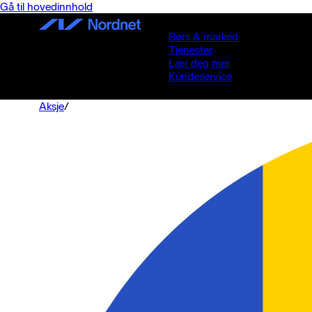
Gå til hovedinnhold
Børs & marked
Tjenester
Lær deg mer
Kundeservice
Aksje
/