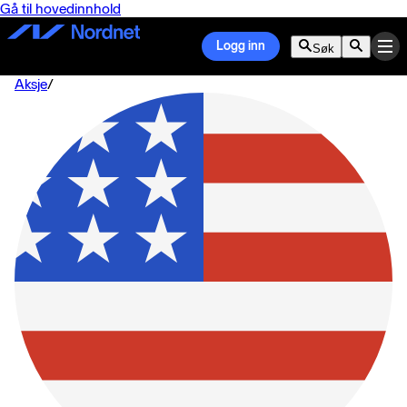
Gå til hovedinnhold
Logg inn
Søk
Aksje
/