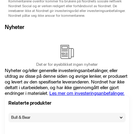
Kommentarene ovenfor kommer fra brukere på Nordnets sosiale nettverk
Nordnet Social og er verken redigert eller forhåndsvist av Nordnet. De
innebærer ikke at Nordnet gir investeringsråd eller investeringsanbefalinger.
Nordnet påtar seg ikke ansvar for kommentarene.
Nyheter
Det er for øyeblikket ingen nyheter
Nyheter og/eller generelle investeringsanbefalinger, eller
utdrag av disse på denne siden og øvrige lenker, er produsert
og levert av den spesifiserte leverandøren. Nordnet har ikke
deltatt i utarbeidelsen, og har ikke gjennomgått eller gjort
endringer i materialet.
Les mer om investeringsanbefalinger.
Relaterte produkter
Bull & Bear