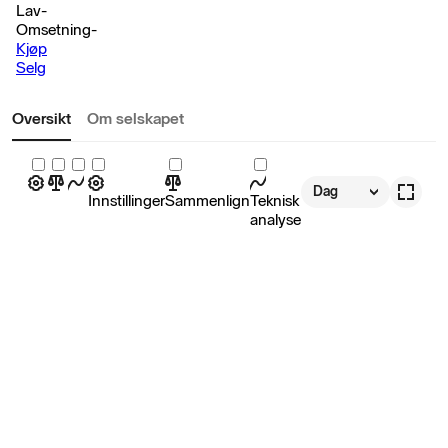
Lav
-
Omsetning
-
Kjøp
Selg
Oversikt
Om selskapet
Dag
Innstillinger
Sammenlign
Teknisk
analyse