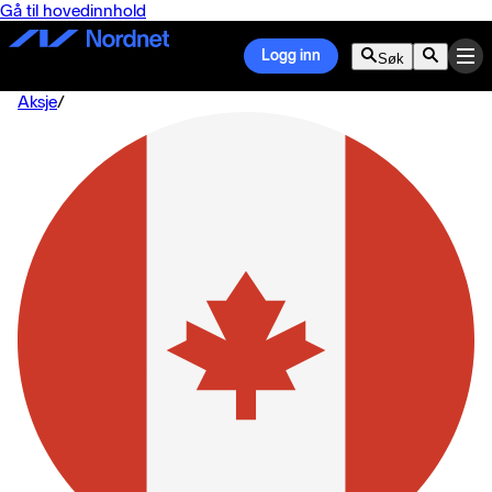
Gå til hovedinnhold
Logg inn
Søk
Aksje
/