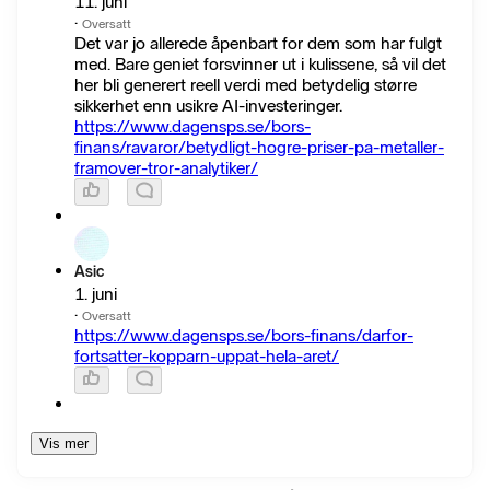
11. juni
·
Oversatt
Det var jo allerede åpenbart for dem som har fulgt
med. Bare geniet forsvinner ut i kulissene, så vil det
her bli generert reell verdi med betydelig større
sikkerhet enn usikre AI-investeringer.
https://www.dagensps.se/bors-
finans/ravaror/betydligt-hogre-priser-pa-metaller-
framover-tror-analytiker/
Asic
1. juni
·
Oversatt
https://www.dagensps.se/bors-finans/darfor-
fortsatter-kopparn-uppat-hela-aret/
Vis mer