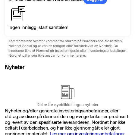
Ingen innlegg, start samtalen!
Kommentarene ovenfor kommer fra brukere på Nordnets sosiale nettverk
Nordnet Social og er verken redigert eller forhåndsvist av Nordnet. De
innebærer ikke at Nordnet gir investeringsråd eller investeringsanbefalinger.
Nordnet påtar seg ikke ansvar for kommentarene.
Nyheter
Det er for øyeblikket ingen nyheter
Nyheter og/eller generelle investeringsanbefalinger, eller
utdrag av disse på denne siden og øvrige lenker, er produsert
og levert av den spesifiserte leverandøren. Nordnet har ikke
deltatt i utarbeidelsen, og har ikke gjennomgått eller gjort
endringer i materialet.
Les mer om investeringsanbefalinger.