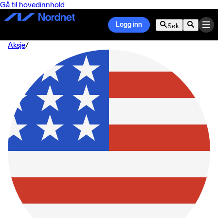
Gå til hovedinnhold
Logg inn
Søk
Aksje
/