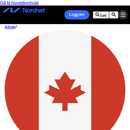
Gå til hovedinnhold
Logg inn
Søk
Aksje
/