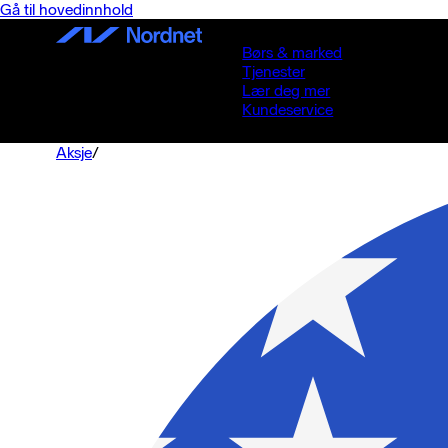
Gå til hovedinnhold
Børs & marked
Tjenester
Lær deg mer
Kundeservice
Aksje
/