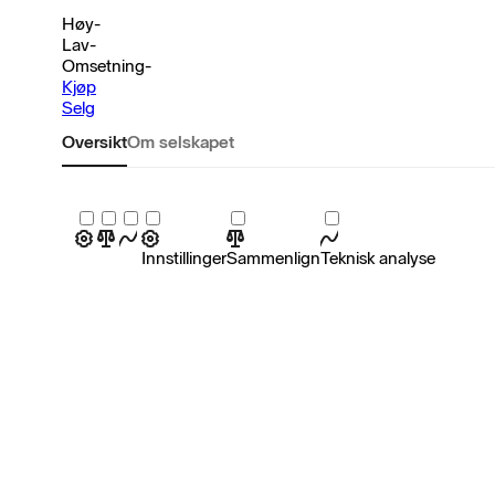
Høy
-
Lav
-
Omsetning
-
Kjøp
Selg
Oversikt
Om selskapet
Innstillinger
Sammenlign
Teknisk analyse