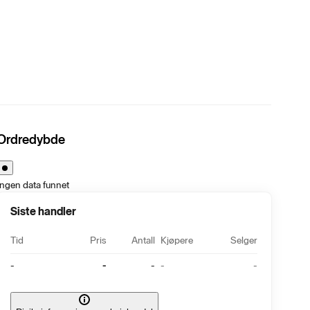
Ordredybde
Ingen data funnet
Siste handler
Tid
Pris
Antall
Kjøpere
Selger
-
-
-
-
-