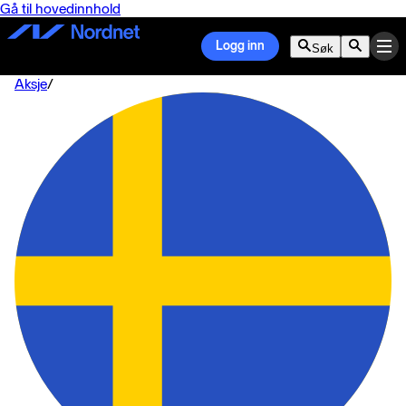
Gå til hovedinnhold
Logg inn
Søk
Aksje
/