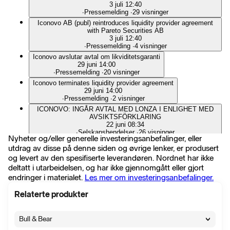
3 juli 12:40
∙
Pressemelding
∙
29 visninger
Iconovo AB (publ) reintroduces liquidity provider agreement
with Pareto Securities AB
3 juli 12:40
∙
Pressemelding
∙
4 visninger
Iconovo avslutar avtal om likviditetsgaranti
29 juni 14:00
∙
Pressemelding
∙
20 visninger
Iconovo terminates liquidity provider agreement
29 juni 14:00
∙
Pressemelding
∙
2 visninger
ICONOVO: INGÅR AVTAL MED LONZA I ENLIGHET MED
AVSIKTSFÖRKLARING
22 juni 08:34
∙
Selskapshendelser
∙
26 visninger
Nyheter og/eller generelle investeringsanbefalinger, eller
Iconovo and Lonza sign Strategic Collaboration Agreement
utdrag av disse på denne siden og øvrige lenker, er produsert
22 juni 08:30
og levert av den spesifiserte leverandøren. Nordnet har ikke
∙
Pressemelding
∙
6 visninger
deltatt i utarbeidelsen, og har ikke gjennomgått eller gjort
Iconovo och Lonza ingår strategiskt samarbetsavtal
endringer i materialet.
Les mer om investeringsanbefalinger.
22 juni 08:30
∙
Pressemelding
∙
12 visninger
Relaterte produkter
Kommuniké från årsstämma i Iconovo AB den 28 maj 2026
28 mai 14:00
∙
Pressemelding
∙
13 visninger
Bull & Bear
DNB Carnegie Access: Iconovo: Limited progress – Q1
review