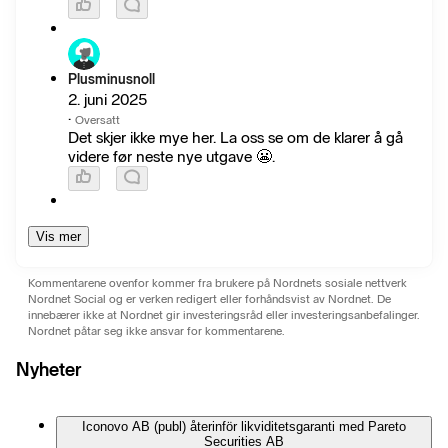
Plusminusnoll
2. juni 2025
·
Oversatt
Det skjer ikke mye her. La oss se om de klarer å gå
videre før neste nye utgave 😬.
Vis mer
Kommentarene ovenfor kommer fra brukere på Nordnets sosiale nettverk
Nordnet Social og er verken redigert eller forhåndsvist av Nordnet. De
innebærer ikke at Nordnet gir investeringsråd eller investeringsanbefalinger.
Nordnet påtar seg ikke ansvar for kommentarene.
Nyheter
Iconovo AB (publ) återinför likviditetsgaranti med Pareto
Securities AB