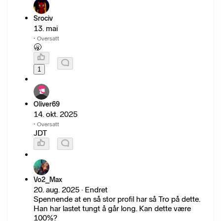
Srociv
13. mai
·
Oversatt
🥱
1
Oliver69
14. okt. 2025
·
Oversatt
JDT
Vo2_Max
20. aug. 2025 · Endret
Spennende at en så stor profil har så Tro på dette.
Han har lastet tungt å går long. Kan dette være
100%?