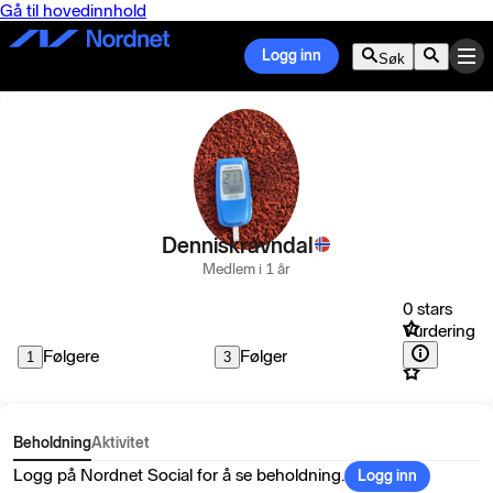
Gå til hovedinnhold
Logg inn
Søk
Denniskravndal
Medlem i 1 år
0 stars
Vurdering
Følgere
Følger
1
3
Beholdning
Aktivitet
Logg på Nordnet Social for å se beholdning.
Logg inn