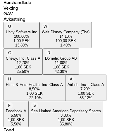
Børshandlede
Vekting
GAV
Avkastning
U
W
Unity Software Inc
Walt Disney Company (The)
100,00
%
14,10
%
1,00
SEK
100,00
SEK
13,80
%
1,40
%
C
D
Chewy, Inc. Class A
Dometic Group AB
12,70
%
11,00
%
1,00
SEK
1,00
SEK
25,50
%
42,30
%
H
A
Hims & Hers Health, Inc. Class A
Airbnb, Inc. - Class A
8,50
%
7,20
%
1,00
SEK
1,00
SEK
−22,10
%
56,12
%
F
S
Facebook A
Sea Limited American Depositary Shares
5,50
%
3,30
%
1,00
SEK
1,00
SEK
5,50
%
35,80
%
Fond