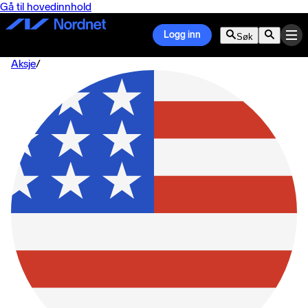
Gå til hovedinnhold
Logg inn
Søk
Aksje
/