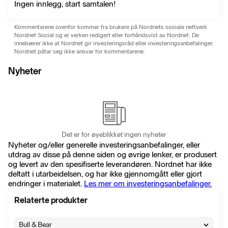
Ingen innlegg, start samtalen!
Kommentarene ovenfor kommer fra brukere på Nordnets sosiale nettverk
Nordnet Social og er verken redigert eller forhåndsvist av Nordnet. De
innebærer ikke at Nordnet gir investeringsråd eller investeringsanbefalinger.
Nordnet påtar seg ikke ansvar for kommentarene.
Nyheter
Det er for øyeblikket ingen nyheter
Nyheter og/eller generelle investeringsanbefalinger, eller
utdrag av disse på denne siden og øvrige lenker, er produsert
og levert av den spesifiserte leverandøren. Nordnet har ikke
deltatt i utarbeidelsen, og har ikke gjennomgått eller gjort
endringer i materialet.
Les mer om investeringsanbefalinger.
Relaterte produkter
Bull & Bear