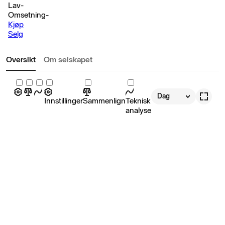
Lav
-
Omsetning
-
Kjøp
Selg
Oversikt
Om selskapet
Dag
Innstillinger
Sammenlign
Teknisk
analyse