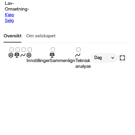
Lav
-
Omsetning
-
Kjøp
Selg
Oversikt
Om selskapet
Dag
Innstillinger
Sammenlign
Teknisk
analyse