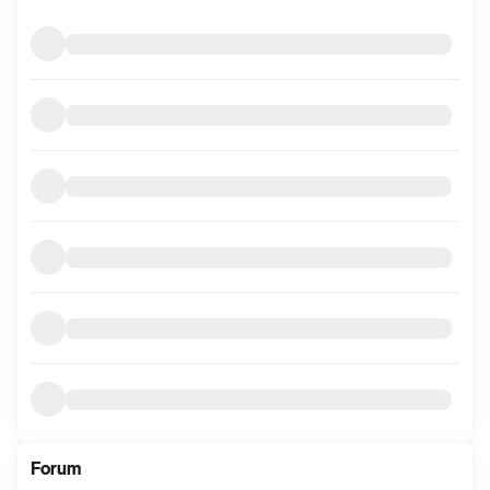
mer
informasjon
Forum