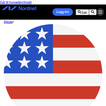
Gå til hovedinnhold
Logg inn
Søk
Aksje
/