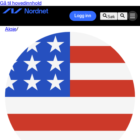
Gå til hovedinnhold
Logg inn
Søk
Aksje
/