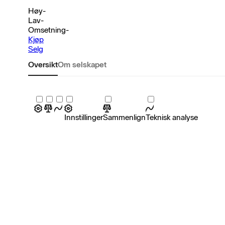
Høy
-
Lav
-
Omsetning
-
Kjøp
Selg
Oversikt
Om selskapet
Innstillinger
Sammenlign
Teknisk analyse