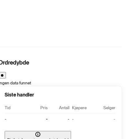
Ordredybde
Ingen data funnet
Siste handler
Tid
Pris
Antall
Kjøpere
Selger
-
-
-
-
-