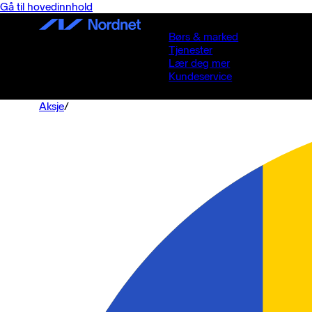
Gå til hovedinnhold
Børs & marked
Tjenester
Lær deg mer
Kundeservice
Aksje
/