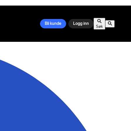
Bli kunde
Logg inn
Søk