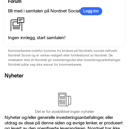
Forum
Bli med i samtalen på Nordnet Social
Logg inn
Ingen innlegg, start samtalen!
Kommentarene ovenfor kommer fra brukere på Nordnets sosiale nettverk
Nordnet Social og er verken redigert eller forhåndsvist av Nordnet. De
innebærer ikke at Nordnet gir investeringsråd eller investeringsanbefalinger.
Nordnet påtar seg ikke ansvar for kommentarene.
Nyheter
Det er for øyeblikket ingen nyheter
Nyheter og/eller generelle investeringsanbefalinger, eller
utdrag av disse på denne siden og øvrige lenker, er produsert
og levert av den spesifiserte leverandøren. Nordnet har ikke