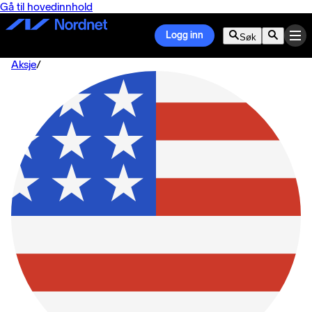
Gå til hovedinnhold
Logg inn
Søk
Aksje
/