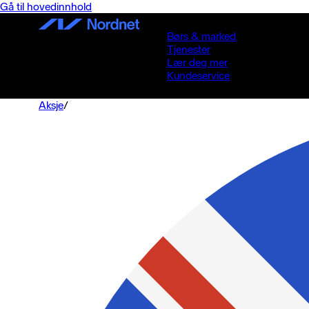
Gå til hovedinnhold
Børs & marked
Tjenester
Lær deg mer
Kundeservice
Aksje
/