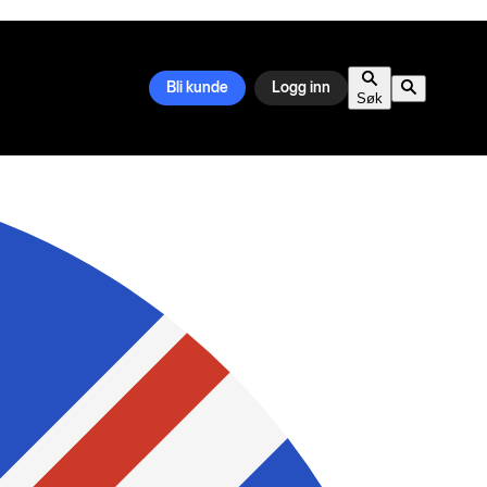
Bli kunde
Logg inn
Søk