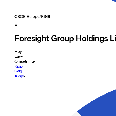
CBOE Europe
/
FSGl
F
Foresight Group Holdings L
Høy
-
Lav
-
Omsetning
-
Kjøp
Selg
Aksje
/