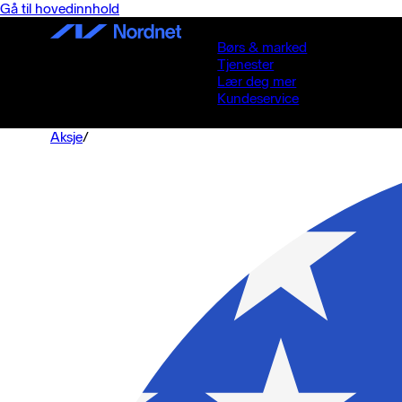
Gå til hovedinnhold
Børs & marked
Tjenester
Lær deg mer
Kundeservice
Aksje
/