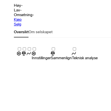
Høy
-
Lav
-
Omsetning
-
Kjøp
Selg
Oversikt
Om selskapet
Innstillinger
Sammenlign
Teknisk analyse