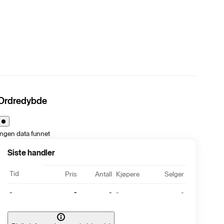
Ordredybde
Ingen data funnet
Siste handler
Tid
Pris
Antall
Kjøpere
Selger
-
-
-
-
-