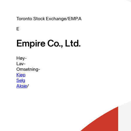
Toronto Stock Exchange
/
EMP.A
E
Empire Co., Ltd.
Høy
-
Lav
-
Omsetning
-
Kjøp
Selg
Aksje
/