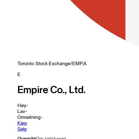
Toronto Stock Exchange
/
EMP.A
E
Empire Co., Ltd.
Høy
-
Lav
-
Omsetning
-
Kjøp
Selg
Oversikt
Om selskapet