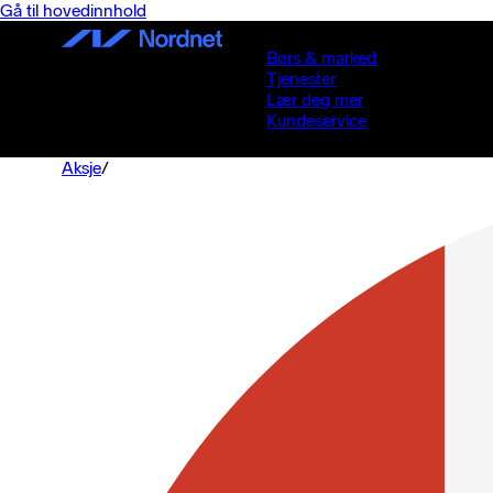
Gå til hovedinnhold
Børs & marked
Tjenester
Lær deg mer
Kundeservice
Aksje
/