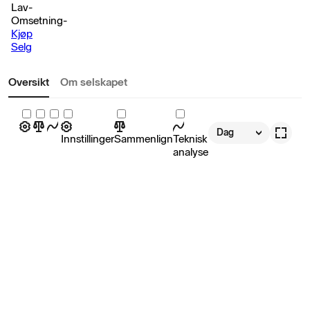
Lav
-
Omsetning
-
Kjøp
Selg
Oversikt
Om selskapet
Dag
Innstillinger
Sammenlign
Teknisk
analyse