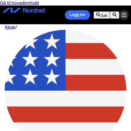
Gå til hovedinnhold
Logg inn
Søk
Aksje
/