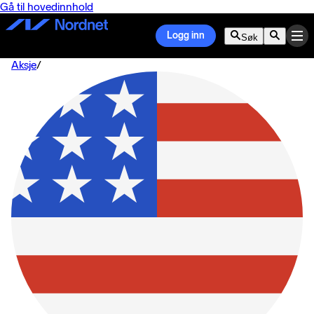
Gå til hovedinnhold
Logg inn
Søk
Aksje
/