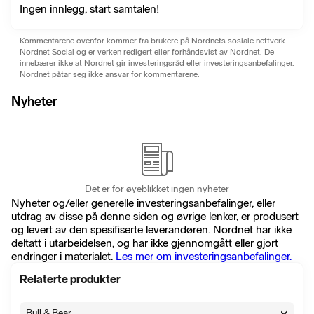
Ingen innlegg, start samtalen!
Kommentarene ovenfor kommer fra brukere på Nordnets sosiale nettverk
Nordnet Social og er verken redigert eller forhåndsvist av Nordnet. De
innebærer ikke at Nordnet gir investeringsråd eller investeringsanbefalinger.
Nordnet påtar seg ikke ansvar for kommentarene.
Nyheter
Det er for øyeblikket ingen nyheter
Nyheter og/eller generelle investeringsanbefalinger, eller
utdrag av disse på denne siden og øvrige lenker, er produsert
og levert av den spesifiserte leverandøren. Nordnet har ikke
deltatt i utarbeidelsen, og har ikke gjennomgått eller gjort
endringer i materialet.
Les mer om investeringsanbefalinger.
Relaterte produkter
Bull & Bear