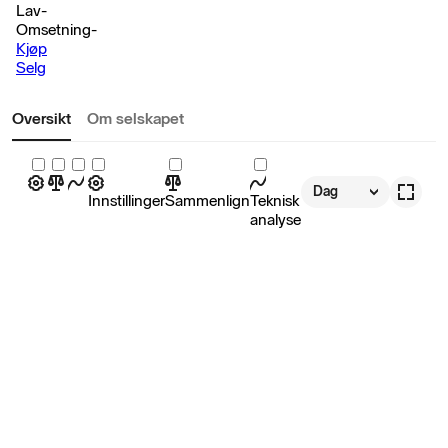
Lav
-
Omsetning
-
Kjøp
Selg
Oversikt
Om selskapet
Dag
Innstillinger
Sammenlign
Teknisk
analyse