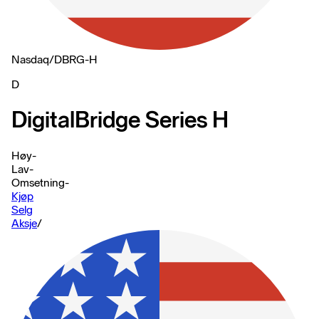
Nasdaq
/
DBRG-H
D
DigitalBridge Series H
Høy
-
Lav
-
Omsetning
-
Kjøp
Selg
Aksje
/