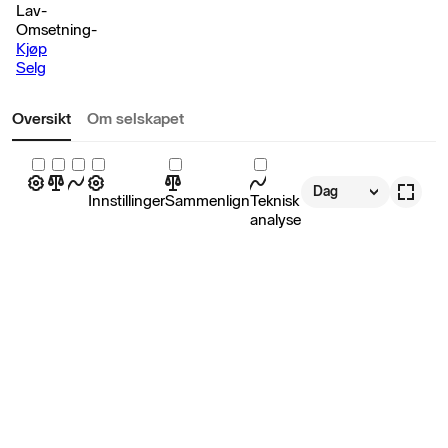
Lav
-
Omsetning
-
Kjøp
Selg
Oversikt
Om selskapet
Dag
Innstillinger
Sammenlign
Teknisk
analyse