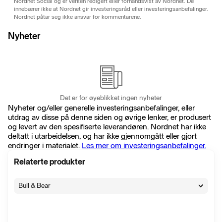
Nordnet Social og er verken redigert eller forhåndsvist av Nordnet. De
innebærer ikke at Nordnet gir investeringsråd eller investeringsanbefalinger.
Nordnet påtar seg ikke ansvar for kommentarene.
Nyheter
Det er for øyeblikket ingen nyheter
Nyheter og/eller generelle investeringsanbefalinger, eller
utdrag av disse på denne siden og øvrige lenker, er produsert
og levert av den spesifiserte leverandøren. Nordnet har ikke
deltatt i utarbeidelsen, og har ikke gjennomgått eller gjort
endringer i materialet.
Les mer om investeringsanbefalinger.
Relaterte produkter
Bull & Bear