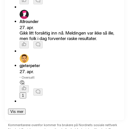
Allrounder
27. apr.
Gikk litt forsiktig inn nå. Meldingen var ikke så ille,
men folk i dag forventer raske resultater.
gjeterpeter
27. apr.
·
Oversatt
🤔
1
Vis mer
Kommentarene ovenfor kommer fra brukere på Nordnets sosiale nettverk