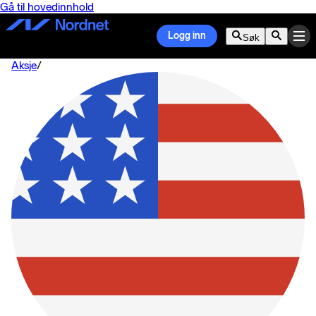
Gå til hovedinnhold
Logg inn
Søk
Aksje
/