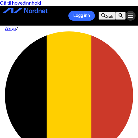
Gå til hovedinnhold
Logg inn
Søk
Aksje
/