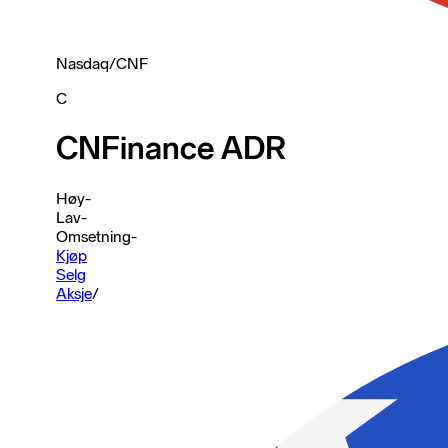
Nasdaq
/
CNF
C
CNFinance ADR
Høy
-
Lav
-
Omsetning
-
Kjøp
Selg
Aksje
/