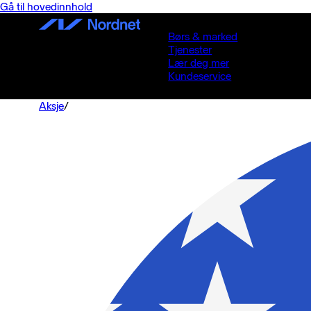
Gå til hovedinnhold
Børs & marked
Tjenester
Lær deg mer
Kundeservice
Aksje
/