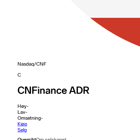
Nasdaq
/
CNF
C
CNFinance ADR
Høy
-
Lav
-
Omsetning
-
Kjøp
Selg
Oversikt
Om selskapet