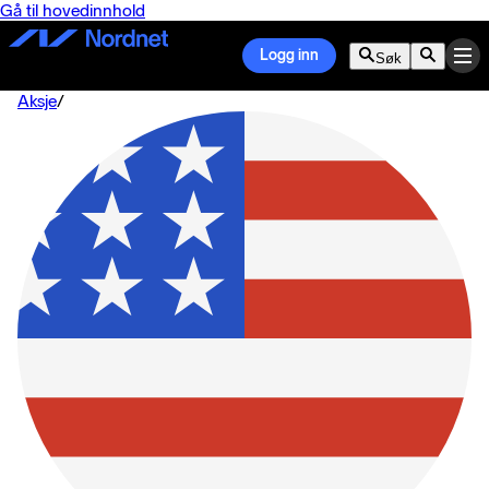
Gå til hovedinnhold
Logg inn
Søk
Aksje
/