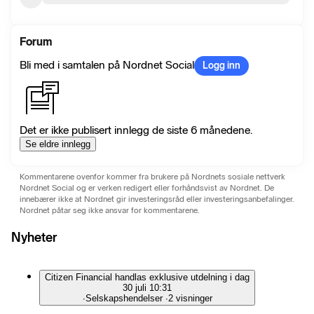
Forum
Bli med i samtalen på Nordnet Social
Logg inn
Det er ikke publisert innlegg de siste 6 månedene.
Se eldre innlegg
Kommentarene ovenfor kommer fra brukere på Nordnets sosiale nettverk
Nordnet Social og er verken redigert eller forhåndsvist av Nordnet. De
innebærer ikke at Nordnet gir investeringsråd eller investeringsanbefalinger.
Nordnet påtar seg ikke ansvar for kommentarene.
Nyheter
Citizen Financial handlas exklusive utdelning i dag
30 juli 10:31
∙
Selskapshendelser
∙
2 visninger