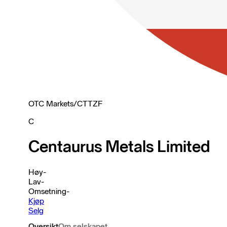
OTC Markets
/
CTTZF
C
Centaurus Metals Limited
Høy
-
Lav
-
Omsetning
-
Kjøp
Selg
Oversikt
Om selskapet