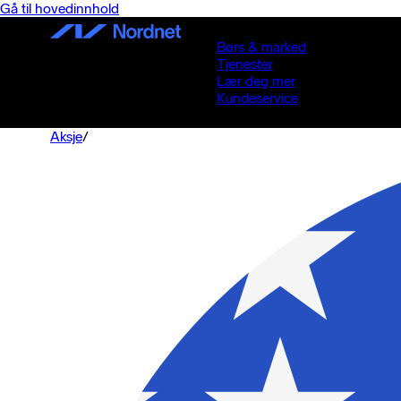
Gå til hovedinnhold
Børs & marked
Tjenester
Lær deg mer
Kundeservice
Aksje
/