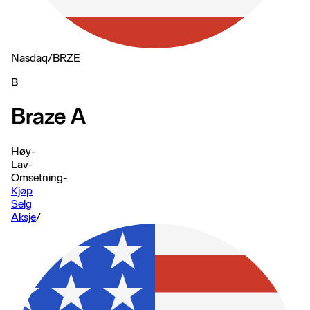
Nasdaq
/
BRZE
B
Braze A
Høy
-
Lav
-
Omsetning
-
Kjøp
Selg
Aksje
/