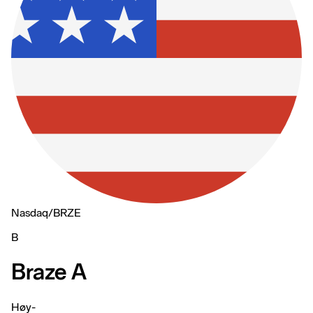
Nasdaq
/
BRZE
B
Braze A
Høy
-