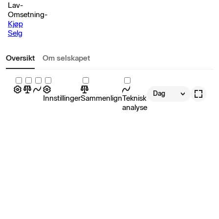
Lav
-
Omsetning
-
Kjøp
Selg
Oversikt
Om selskapet
Dag
Innstillinger
Sammenlign
Teknisk
analyse