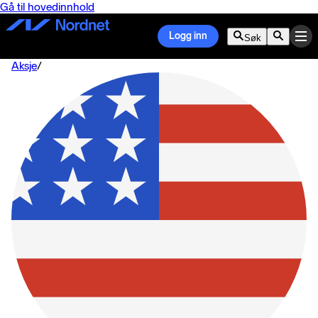
Gå til hovedinnhold
Logg inn
Søk
Aksje
/