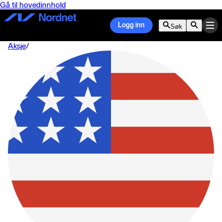
Gå til hovedinnhold
Logg inn
Søk
Aksje
/