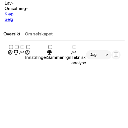
Lav
-
Omsetning
-
Kjøp
Selg
Oversikt
Om selskapet
Dag
Innstillinger
Sammenlign
Teknisk
analyse