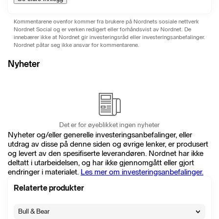
Kommentarene ovenfor kommer fra brukere på Nordnets sosiale nettverk
Nordnet Social og er verken redigert eller forhåndsvist av Nordnet. De
innebærer ikke at Nordnet gir investeringsråd eller investeringsanbefalinger.
Nordnet påtar seg ikke ansvar for kommentarene.
Nyheter
Det er for øyeblikket ingen nyheter
Nyheter og/eller generelle investeringsanbefalinger, eller
utdrag av disse på denne siden og øvrige lenker, er produsert
og levert av den spesifiserte leverandøren. Nordnet har ikke
deltatt i utarbeidelsen, og har ikke gjennomgått eller gjort
endringer i materialet.
Les mer om investeringsanbefalinger.
Relaterte produkter
Bull & Bear