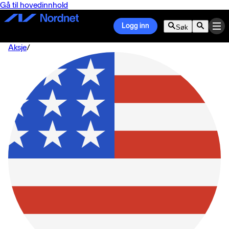
Gå til hovedinnhold
Logg inn
Søk
Aksje
/