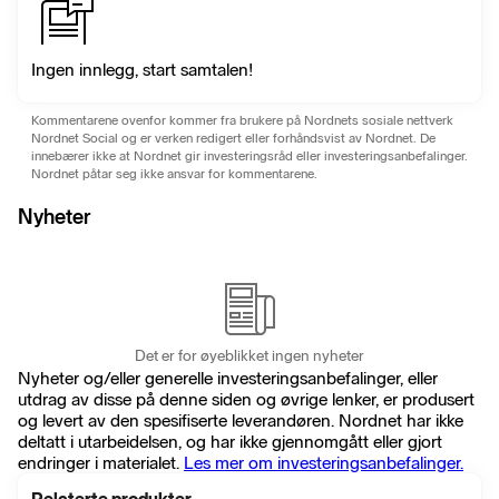
Ingen innlegg, start samtalen!
Kommentarene ovenfor kommer fra brukere på Nordnets sosiale nettverk
Nordnet Social og er verken redigert eller forhåndsvist av Nordnet. De
innebærer ikke at Nordnet gir investeringsråd eller investeringsanbefalinger.
Nordnet påtar seg ikke ansvar for kommentarene.
Nyheter
Det er for øyeblikket ingen nyheter
Nyheter og/eller generelle investeringsanbefalinger, eller
utdrag av disse på denne siden og øvrige lenker, er produsert
og levert av den spesifiserte leverandøren. Nordnet har ikke
deltatt i utarbeidelsen, og har ikke gjennomgått eller gjort
endringer i materialet.
Les mer om investeringsanbefalinger.