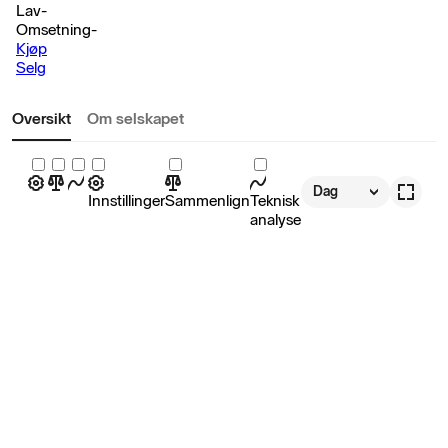
Lav
-
Omsetning
-
Kjøp
Selg
Oversikt
Om selskapet
Dag
Innstillinger
Sammenlign
Teknisk
analyse