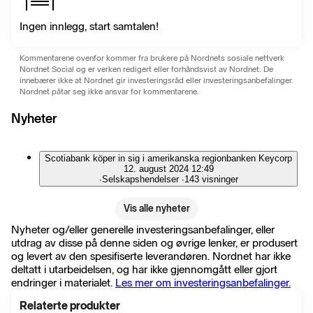
Ingen innlegg, start samtalen!
Kommentarene ovenfor kommer fra brukere på Nordnets sosiale nettverk
Nordnet Social og er verken redigert eller forhåndsvist av Nordnet. De
innebærer ikke at Nordnet gir investeringsråd eller investeringsanbefalinger.
Nordnet påtar seg ikke ansvar for kommentarene.
Nyheter
Scotiabank köper in sig i amerikanska regionbanken Keycorp
12. august 2024 12:49
∙
Selskapshendelser
∙
143 visninger
Vis alle nyheter
Nyheter og/eller generelle investeringsanbefalinger, eller
utdrag av disse på denne siden og øvrige lenker, er produsert
og levert av den spesifiserte leverandøren. Nordnet har ikke
deltatt i utarbeidelsen, og har ikke gjennomgått eller gjort
endringer i materialet.
Les mer om investeringsanbefalinger.
Relaterte produkter