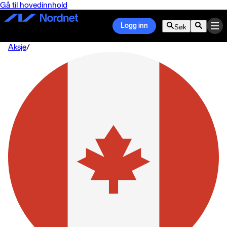
Gå til hovedinnhold
Logg inn
Søk
Aksje
/