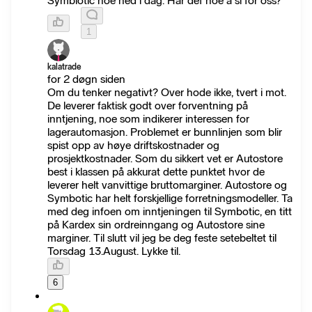
Symbiotic noe ned i dag. Har def noe å si for oss?
1
kalatrade
for 2 døgn siden
Om du tenker negativt? Over hode ikke, tvert i mot.
De leverer faktisk godt over forventning på
inntjening, noe som indikerer interessen for
lagerautomasjon. Problemet er bunnlinjen som blir
spist opp av høye driftskostnader og
prosjektkostnader. Som du sikkert vet er Autostore
best i klassen på akkurat dette punktet hvor de
leverer helt vanvittige bruttomarginer. Autostore og
Symbotic har helt forskjellige forretningsmodeller. Ta
med deg infoen om inntjeningen til Symbotic, en titt
på Kardex sin ordreinngang og Autostore sine
marginer. Til slutt vil jeg be deg feste setebeltet til
Torsdag 13.August. Lykke til.
6