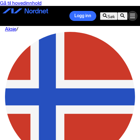
Gå til hovedinnhold
Logg inn
Søk
Aksje
/