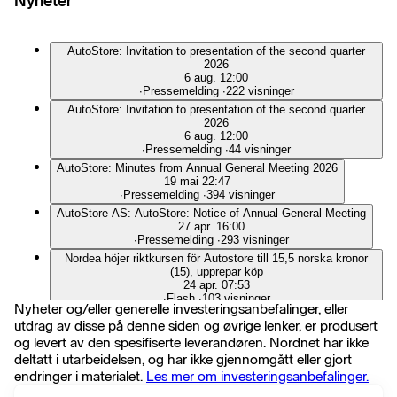
Nyheter
AutoStore: Invitation to presentation of the second quarter
2026
6 aug. 12:00
∙
Pressemelding
∙
222 visninger
AutoStore: Invitation to presentation of the second quarter
2026
6 aug. 12:00
∙
Pressemelding
∙
44 visninger
AutoStore: Minutes from Annual General Meeting 2026
19 mai 22:47
∙
Pressemelding
∙
394 visninger
AutoStore AS: AutoStore: Notice of Annual General Meeting
27 apr. 16:00
∙
Pressemelding
∙
293 visninger
Nordea höjer riktkursen för Autostore till 15,5 norska kronor
(15), upprepar köp
24 apr. 07:53
∙
Flash
∙
103 visninger
Nyheter og/eller generelle investeringsanbefalinger, eller
Barclays höjer riktkursen för Autostore till 13,50 norska kronor
utdrag av disse på denne siden og øvrige lenker, er produsert
(12,70), upprepar jämvikt - BN
og levert av den spesifiserte leverandøren. Nordnet har ikke
23 apr. 12:27
∙
Flash
∙
132 visninger
deltatt i utarbeidelsen, og har ikke gjennomgått eller gjort
endringer i materialet.
Les mer om investeringsanbefalinger.
Autostore slår förväntningarna
23 apr. 06:31