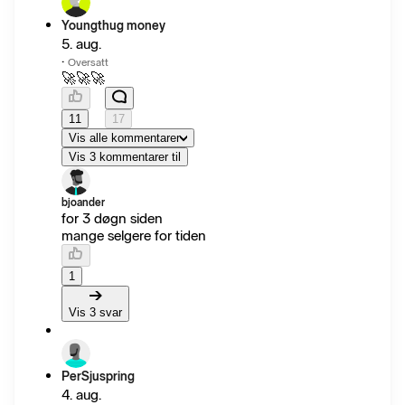
Youngthug money
5. aug.
·
Oversatt
🚀🚀🚀
11
17
Vis alle kommentarer
Vis 3 kommentarer til
bjoander
for 3 døgn siden
mange selgere for tiden
1
Vis 3 svar
PerSjuspring
4. aug.