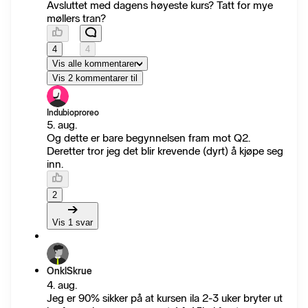
Avsluttet med dagens høyeste kurs? Tatt for mye
møllers tran?
4
4
Vis alle kommentarer
Vis 2 kommentarer til
Indubioproreo
5. aug.
Og dette er bare begynnelsen fram mot Q2.
Deretter tror jeg det blir krevende (dyrt) å kjøpe seg
inn.
2
Vis 1 svar
OnklSkrue
4. aug.
Jeg er 90% sikker på at kursen ila 2-3 uker bryter ut