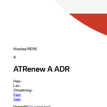
Nasdaq
/
RERE
A
ATRenew A ADR
Høy
-
Lav
-
Omsetning
-
Kjøp
Selg
Oversikt
Om selskapet