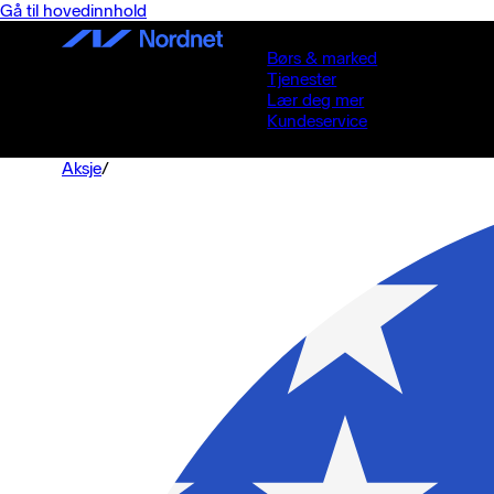
Gå til hovedinnhold
Børs & marked
Tjenester
Lær deg mer
Kundeservice
Aksje
/