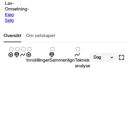
Lav
-
Omsetning
-
Kjøp
Selg
Oversikt
Om selskapet
Dag
Innstillinger
Sammenlign
Teknisk
analyse