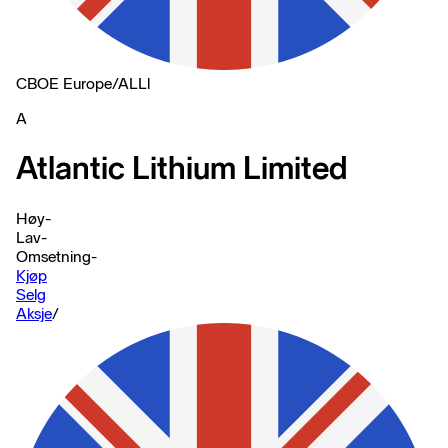
CBOE Europe
/
ALLl
A
Atlantic Lithium Limited
Høy
-
Lav
-
Omsetning
-
Kjøp
Selg
Aksje
/