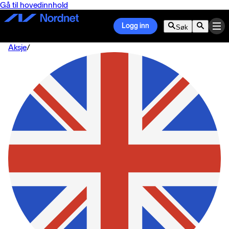
Gå til hovedinnhold
Logg inn
Søk
Aksje
/