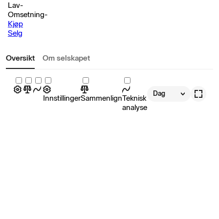
Lav
-
Omsetning
-
Kjøp
Selg
Oversikt
Om selskapet
Dag
Innstillinger
Sammenlign
Teknisk
analyse