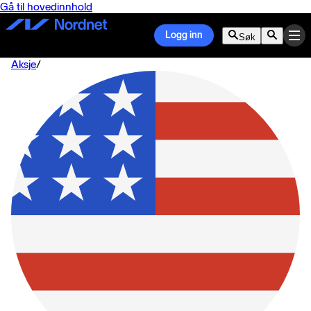
Gå til hovedinnhold
Logg inn
Søk
Aksje
/