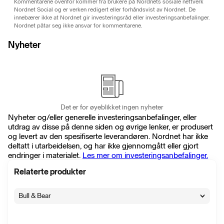
Kommentarene ovenfor kommer fra brukere på Nordnets sosiale nettverk
Nordnet Social og er verken redigert eller forhåndsvist av Nordnet. De
innebærer ikke at Nordnet gir investeringsråd eller investeringsanbefalinger.
Nordnet påtar seg ikke ansvar for kommentarene.
Nyheter
Det er for øyeblikket ingen nyheter
Nyheter og/eller generelle investeringsanbefalinger, eller
utdrag av disse på denne siden og øvrige lenker, er produsert
og levert av den spesifiserte leverandøren. Nordnet har ikke
deltatt i utarbeidelsen, og har ikke gjennomgått eller gjort
endringer i materialet.
Les mer om investeringsanbefalinger.
Relaterte produkter
Bull & Bear