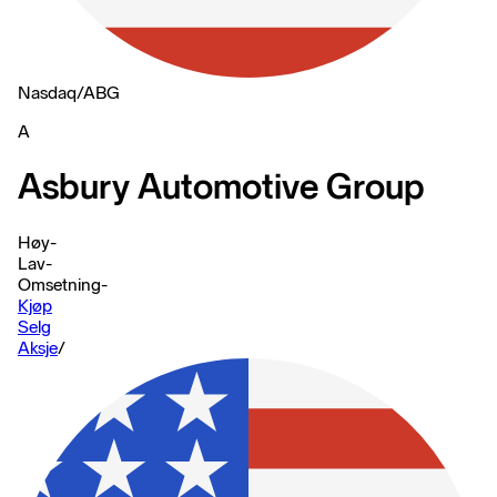
Nasdaq
/
ABG
A
Asbury Automotive Group
Høy
-
Lav
-
Omsetning
-
Kjøp
Selg
Aksje
/