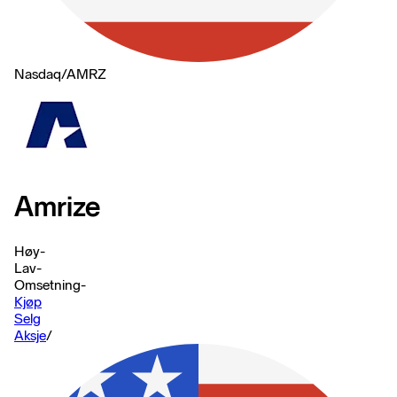
Nasdaq
/
AMRZ
Amrize
Høy
-
Lav
-
Omsetning
-
Kjøp
Selg
Aksje
/