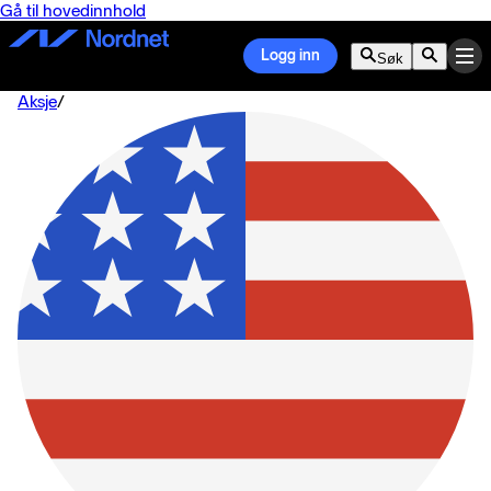
Gå til hovedinnhold
Logg inn
Søk
Aksje
/