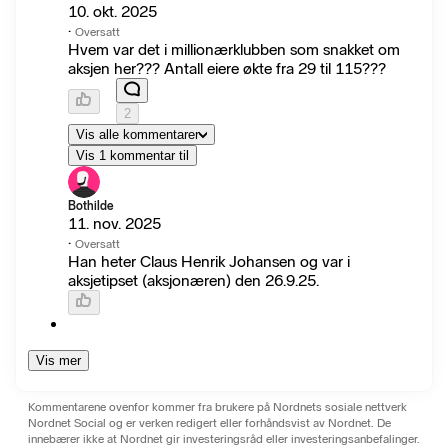
10. okt. 2025
·
Oversatt
Hvem var det i millionærklubben som snakket om
aksjen her??? Antall eiere økte fra 29 til 115???
2
Vis alle kommentarer
Vis 1 kommentar til
Bothilde
11. nov. 2025
·
Oversatt
Han heter Claus Henrik Johansen og var i
aksjetipset (aksjonæren) den 26.9.25.
Vis mer
Kommentarene ovenfor kommer fra brukere på Nordnets sosiale nettverk
Nordnet Social og er verken redigert eller forhåndsvist av Nordnet. De
innebærer ikke at Nordnet gir investeringsråd eller investeringsanbefalinger.