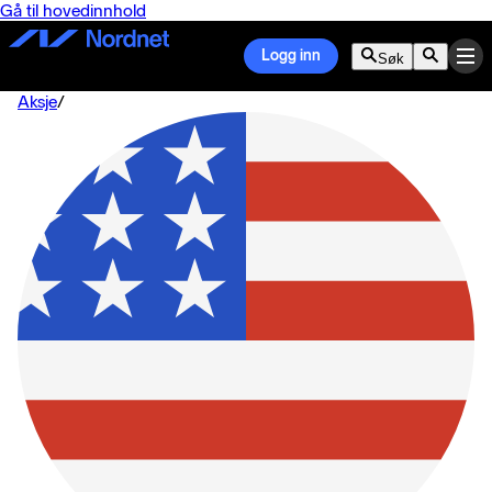
Gå til hovedinnhold
Logg inn
Søk
Aksje
/