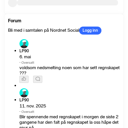
Forum
Bli med i samtalen på Nordnet Social
Logg inn
LP90
6. mai
·
Oversatt
voldsom nedsmelting noen som har sett regnskapet
???
LP90
11. nov. 2025
·
Oversatt
Blir spennende med regnskapet i morgen de siste 2
gangene har den falt på regnskapet la oss håpe det
snur nå