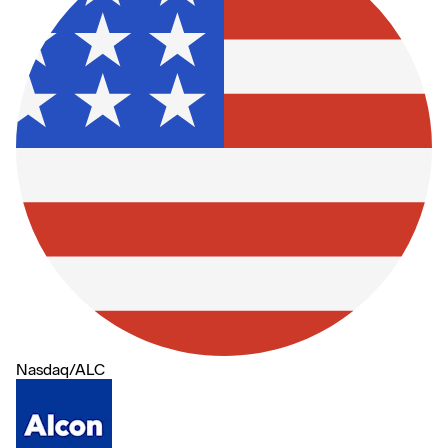
Nasdaq
/
ALC