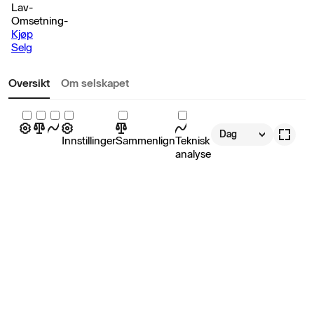
Lav
-
Omsetning
-
Kjøp
Selg
Oversikt
Om selskapet
Dag
Innstillinger
Sammenlign
Teknisk
analyse