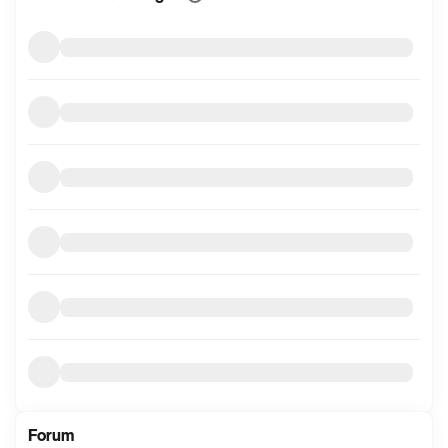
mer
informasjon
Forum