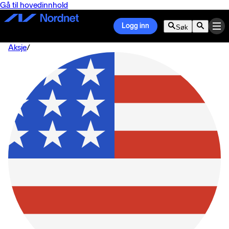
Gå til hovedinnhold
Logg inn
Søk
Aksje
/