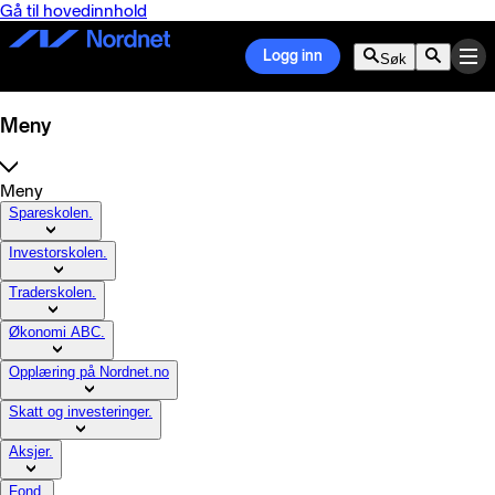
Gå til hovedinnhold
Logg inn
Søk
Meny
Meny
Spareskolen.
Investorskolen.
Traderskolen.
Økonomi ABC.
Opplæring på Nordnet.no
Skatt og investeringer.
Aksjer.
Fond.