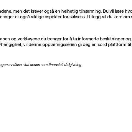
ondene, men det krever også en helhetlig tilnærming. Du vil lære hvo
eringer er også viktige aspekter for suksess. I tillegg vil du lære o
pen og verktøyene du trenger for å ta informerte beslutninger og 
hengighet, vil denne opplæringsserien gi deg en solid plattform ti
ingen av disse skal anses som finansiell rådgivning.