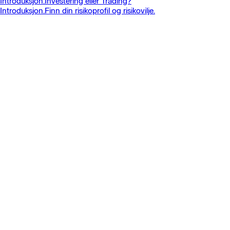
Introduksjon.
Investering eller Trading?
Introduksjon.
Finn din risikoprofil og risikovilje.