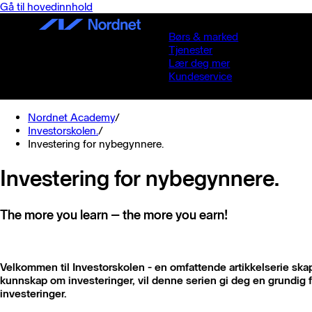
Gå til hovedinnhold
Børs & marked
Tjenester
Lær deg mer
Kundeservice
Nordnet Academy
/
Investorskolen.
/
Investering for nybegynnere.
Investering for nybegynnere.
The more you learn – the more you earn!
Velkommen til Investorskolen - en omfattende artikkelserie ska
kunnskap om investeringer, vil denne serien gi deg en grundig 
investeringer.